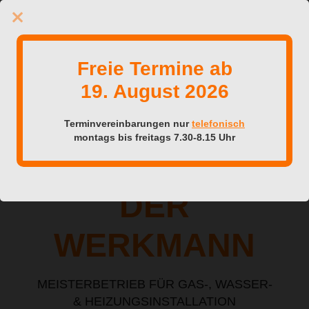
Der Werkmann
Freie Termine ab
19. August 2026
Terminvereinbarungen nur
telefonisch
montags bis freitags 7.30-8.15 Uhr
DER
WERKMANN
MEISTERBETRIEB FÜR GAS-, WASSER-
& HEIZUNGSINSTALLATION